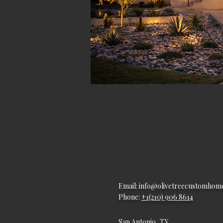
Email:
info@olivetreecustomhom
Phone:
+1(210) 906 8614
San Antonio, TX .